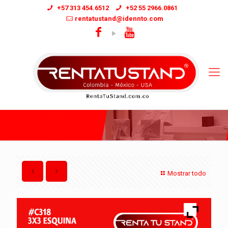
+57 313 454.6512
+52 55 2966.0861
rentatustand@idennto.com
Mostrar todo