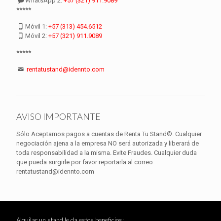
WhatsApp 2:
+57 (321) 911.9089
*****
Móvil 1:
+57 (313) 454.6512
Móvil 2:
+57 (321) 911.9089
*****
rentatustand@idennto.com
AVISO IMPORTANTE
Sólo Aceptamos pagos a cuentas de Renta Tu Stand®. Cualquier
negociación ajena a la empresa NO será autorizada y liberará de
toda responsabilidad a la misma. Evite Fraudes. Cualquier duda
que pueda surgirle por favor reportarla al correo
rentatustand@idennto.com
Alquilar un stand le da estos beneficios: