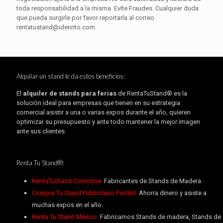
toda responsabilidad a la misma. Evite Fraudes. Cualquier duda
que pueda surgirle por favor reportarla al correo
rentatustand@idennto.com
Alquilar un stand le da estos beneficios:
El
alquiler de stands para ferias
de RentaTuStand® es la
solución ideal para empresas que tienen en su estrategia
comercial asistir a una o varias expos durante el año, quieren
optimizar su presupuesto y ante todo mantener la mejor imagen
ante sus clientes.
Renta Tu Stand®:
RentaTuStand Colombia:
Fabricantes de Stands de Madera.
Compra Tu Stand Publicitario Portátil:
Ahorra dinero y asiste a
muchas expos en el año.
Renta Tu Stand México:
Fabricamos Stands de madera, Stands de