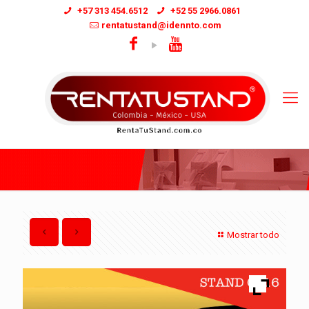
+57 313 454.6512
+52 55 2966.0861
rentatustand@idennto.com
Mostrar todo