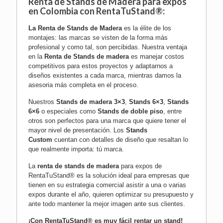
Renta de Stands de Madera para expos
en Colombia con RentaTuStand®:
La
Renta de Stands de Madera
es la élite de los
montajes: las marcas se visten de la forma más
profesional y como tal, son percibidas. Nuestra ventaja
en la
Renta de Stands de madera
es manejar costos
competitivos para estos proyectos y adaptarnos a
diseños existentes a cada marca, mientras damos la
asesoria más completa en el proceso.
Nuestros
Stands de madera 3×3
,
Stands 6×3
,
Stands
6×6
o especiales como
Stands de doble piso
, entre
otros son perfectos para una marca que quiere tener el
mayor nivel de presentación. Los
Stands
Custom
cuentan con detalles de diseño que resaltan lo
que realmente importa: tú marca.
La
renta de stands de madera
para expos de
RentaTuStand® es la solución ideal para empresas que
tienen en su estrategia comercial asistir a una o varias
expos durante el año, quieren optimizar su presupuesto y
ante todo mantener la mejor imagen ante sus clientes.
¡Con RentaTuStand® es muy fácil rentar un stand!