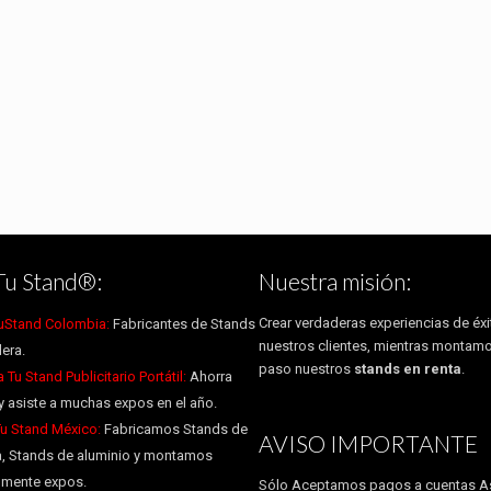
Tu Stand®:
Nuestra misión:
Crear verdaderas experiencias de éxi
uStand Colombia:
Fabricantes de Stands
nuestros clientes, mientras montam
era.
paso nuestros
stands en renta
.
Tu Stand Publicitario Portátil:
Ahorra
y asiste a muchas expos en el año.
Tu Stand México:
Fabricamos Stands de
AVISO IMPORTANTE
, Stands de aluminio y montamos
almente expos.
Sólo Aceptamos pagos a cuentas A