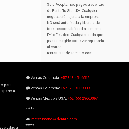
Sólo Aceptamos pagos a cuentas
de Renta Tu Stand®. Cualquier
negociación ajena a la empresa
NO será autorizada y liberará de
toda responsabilidad a la misma.
Evite Fraudes. Cualquier duda que
pueda surgirle por favor reportarla
al correo
rentatustand@idennto.com
Ventas Colombia:
+57 313 454.6512
to para
Ventas Colombia:
+57 321 911.9089
os paso a
Ventas México y USA:
+52 (55) 2966.0861
*****
rentatustand@idennto.com
*****
sociadas a