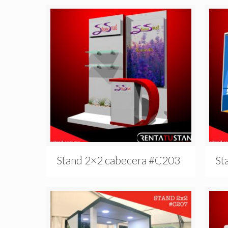
Stand 2×2 cabecera #C203
St