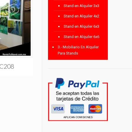
Stand en Alquiler 3x3
Stand en Alquiler 4x2
Stand en Alquiler 6x3
Stand en Alquiler 6x6
3.- Mobiliario En Alquiler
Para Stands
#C208