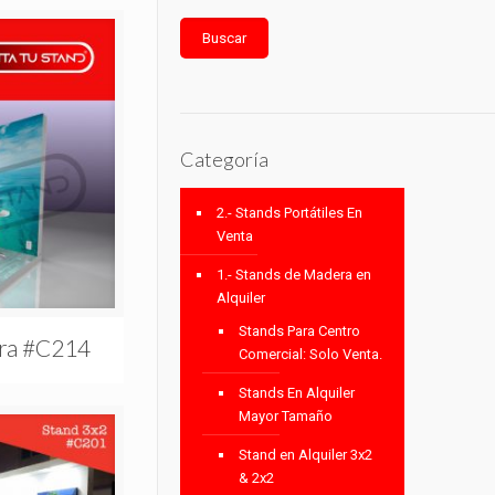
Buscar
Categoría
2.- Stands Portátiles En
Venta
1.- Stands de Madera en
Alquiler
Stands Para Centro
era #C214
Comercial: Solo Venta.
Stands En Alquiler
Mayor Tamaño
Stand en Alquiler 3x2
& 2x2