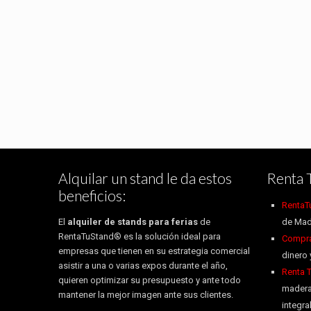
Alquilar un stand le da estos
Renta 
beneficios:
RentaT
El
alquiler de stands para ferias
de
de Mad
RentaTuStand® es la solución ideal para
Compra 
empresas que tienen en su estrategia comercial
dinero 
asistir a una o varias expos durante el año,
Renta 
quieren optimizar su presupuesto y ante todo
madera
mantener la mejor imagen ante sus clientes.
integr