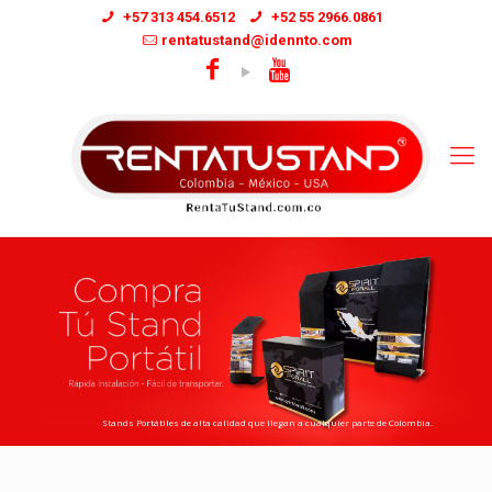
+57 313 454.6512
+52 55 2966.0861
rentatustand@idennto.com
Stands Portátiles de alta calidad que llegan a cualquier parte de Colombia.