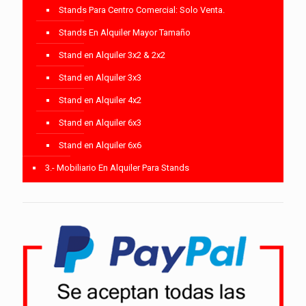
Stands Para Centro Comercial: Solo Venta.
Stands En Alquiler Mayor Tamaño
Stand en Alquiler 3x2 & 2x2
Stand en Alquiler 3x3
Stand en Alquiler 4x2
Stand en Alquiler 6x3
Stand en Alquiler 6x6
3.- Mobiliario En Alquiler Para Stands