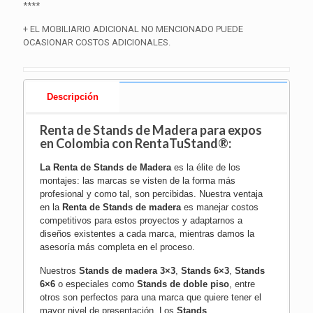
****
+ EL MOBILIARIO ADICIONAL NO MENCIONADO PUEDE
OCASIONAR COSTOS ADICIONALES.
Descripción
Renta de Stands de Madera para expos
en Colombia con RentaTuStand®:
La
Renta de Stands de Madera
es la élite de los
montajes: las marcas se visten de la forma más
profesional y como tal, son percibidas. Nuestra ventaja
en la
Renta de Stands de madera
es manejar costos
competitivos para estos proyectos y adaptarnos a
diseños existentes a cada marca, mientras damos la
asesoría más completa en el proceso.
Nuestros
Stands de madera 3×3
,
Stands 6×3
,
Stands
6×6
o especiales como
Stands de doble piso
, entre
otros son perfectos para una marca que quiere tener el
mayor nivel de presentación. Los
Stands