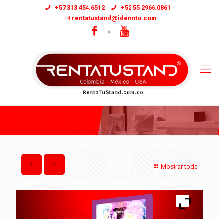
+57 313 454.6512
+52 55 2966.0861
rentatustand@idennto.com
Mostrar todo