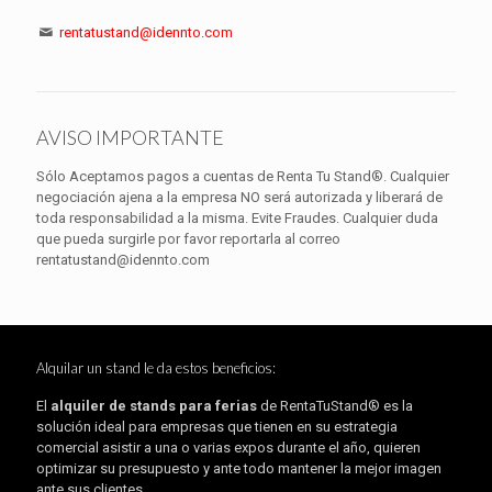
rentatustand@idennto.com
AVISO IMPORTANTE
Sólo Aceptamos pagos a cuentas de Renta Tu Stand®. Cualquier
negociación ajena a la empresa NO será autorizada y liberará de
toda responsabilidad a la misma. Evite Fraudes. Cualquier duda
que pueda surgirle por favor reportarla al correo
rentatustand@idennto.com
Alquilar un stand le da estos beneficios:
El
alquiler de stands para ferias
de RentaTuStand® es la
solución ideal para empresas que tienen en su estrategia
comercial asistir a una o varias expos durante el año, quieren
optimizar su presupuesto y ante todo mantener la mejor imagen
ante sus clientes.