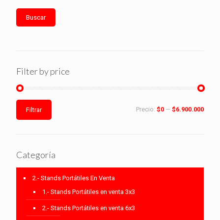
Buscar
Filter by price
Precio
Precio
Precio:
$0
—
$6.900.000
Filtrar
mínimo
máximo
Categoría
2.- Stands Portátiles En Venta
1.- Stands Portátiles en venta 3x3
2.- Stands Portátiles en venta 6x3