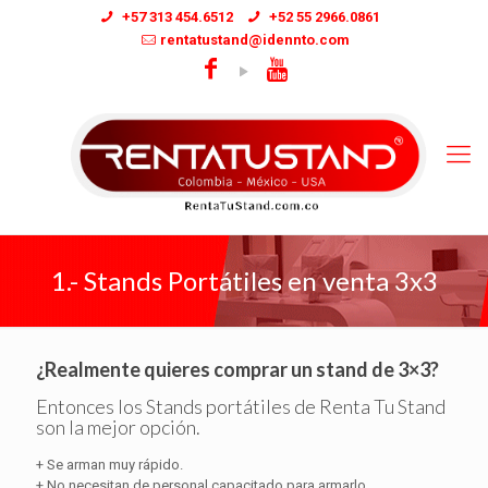
+57 313 454.6512
+52 55 2966.0861
rentatustand@idennto.com
1.- Stands Portátiles en venta 3x3
¿Realmente quieres comprar un stand de 3×3?
Entonces los Stands portátiles de Renta Tu Stand
son la mejor opción.
+ Se arman muy rápido.
+ No necesitan de personal capacitado para armarlo.