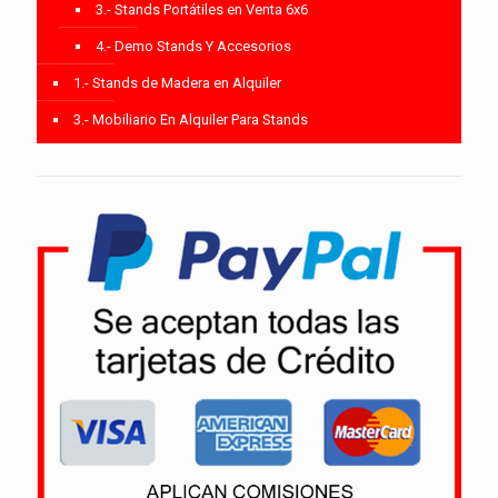
3.- Stands Portátiles en Venta 6x6
4.- Demo Stands Y Accesorios
1.- Stands de Madera en Alquiler
3.- Mobiliario En Alquiler Para Stands