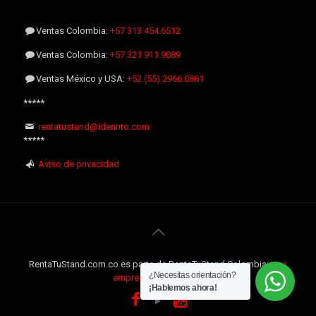
Ventas Colombia:
+57 313 454.6512
Ventas Colombia:
+57 321 911.9089
Ventas México y USA:
+52 (55) 2966.0861
*****
rentatustand@idennto.com
*****
Aviso de privacidad
RentaTuStand.com.co es parte de RentaTuStand Colombia:
Una
¿Necesitas orientación?
empresa Internacional
¡Hablemos ahora!