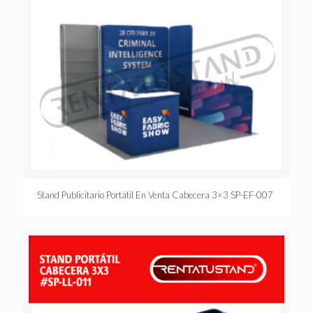
Stand Publicitario Portátil En Venta Cabecera 3×3 SP-EF-007