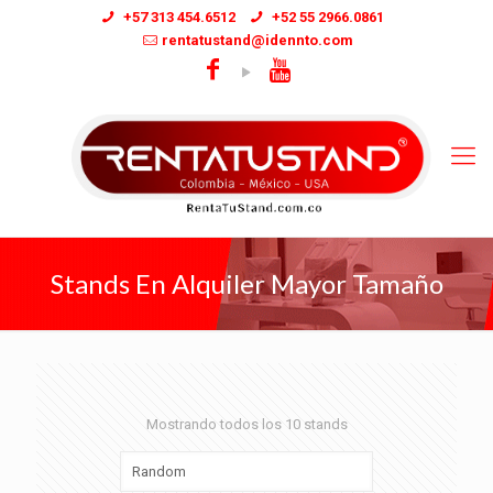
+57 313 454.6512
+52 55 2966.0861
rentatustand@idennto.com
Stands En Alquiler Mayor Tamaño
Mostrando todos los 10 stands