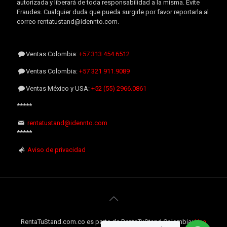
autorizada y liberará de toda responsabilidad a la misma. Evite
Fraudes. Cualquier duda que pueda surgirle por favor reportarla al
correo rentatustand@idennto.com.
Ventas Colombia:
+57 313 454.6512
Ventas Colombia:
+57 321 911.9089
Ventas México y USA:
+52 (55) 2966.0861
*****
rentatustand@idennto.com
*****
Aviso de privacidad
RentaTuStand.com.co es parte de RentaTuStand Colombia:
Una