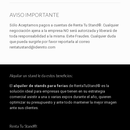
AVISO IMPORTANTE
Sólo Aceptamos pagos a cuentas de Renta Tu Stand®. Cualquier
negociación ajena a la empresa NO será autorizada y liberará de
toda responsabilidad a la misma. Evite Fraudes. Cualquier duda
que pueda surgirle por favor reportarla al correo
rentatustand@idennto.com
Alquilar un stand le da estos beneficios:
El
alquiler de stands para ferias
de RentaTuStand® es la
solución ideal para empresas que tienen en su estrategia
comercial asistir a una o varias expos durante el año, quieren
optimizar su presupuesto y ante todo mantener la mejor imagen
ante sus clientes.
Renta Tu Stand®: