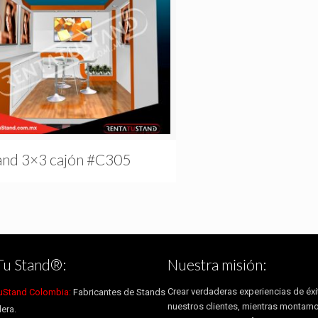
and 3×3 cajón #C305
Tu Stand®:
Nuestra misión:
Crear verdaderas experiencias de éxi
uStand Colombia:
Fabricantes de Stands
nuestros clientes, mientras montam
era.