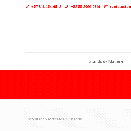
+57 313 454.6512
+52 55 2966.0861
rentatusta
Stands de Madera
Mostrando todos los 20 stands