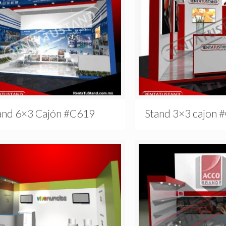
and 6×3 Cajón #C619
Stand 3×3 cajon 