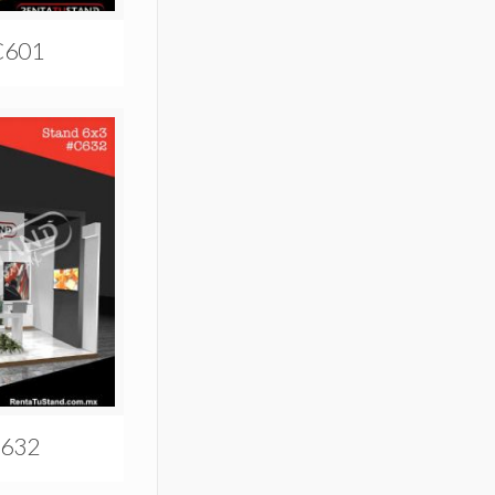
C601
C632