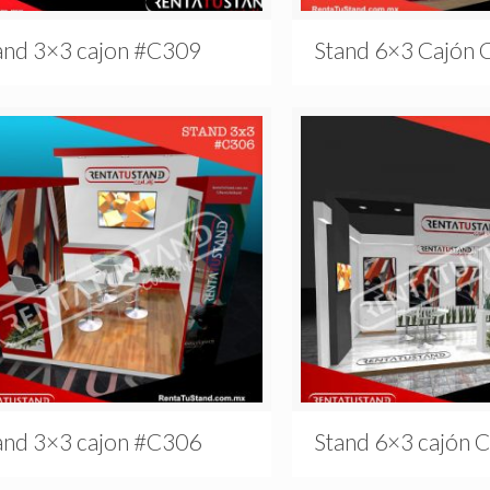
and 3×3 cajon #C309
Stand 6×3 Cajón 
and 3×3 cajon #C306
Stand 6×3 cajón 