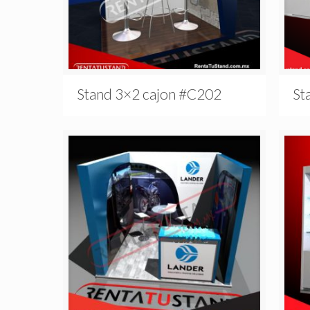
Stand 3×2 cajon #C202
St