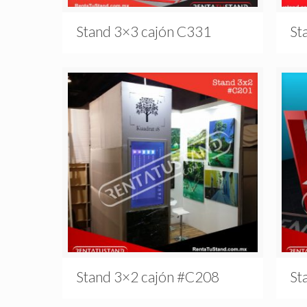
Stand 3×3 cajón C331
St
Stand 3×2 cajón #C208
St