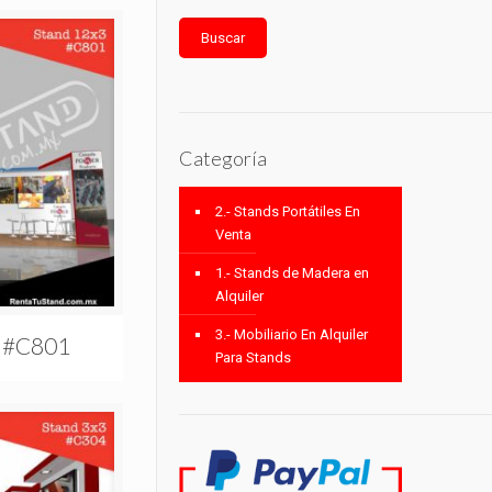
Buscar
Categoría
2.- Stands Portátiles En
Venta
1.- Stands de Madera en
Alquiler
3.- Mobiliario En Alquiler
n #C801
Para Stands