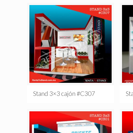
Stand 3×3 cajón #C307
St