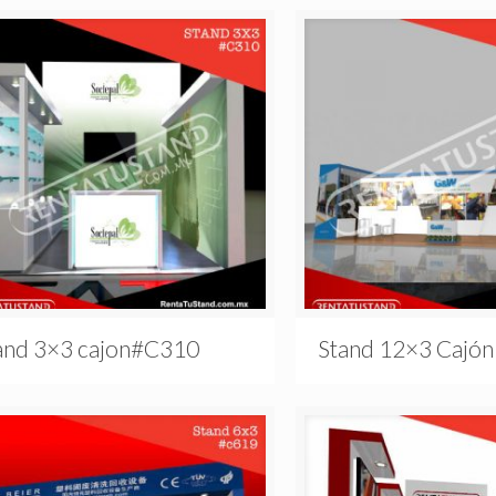
and 3×3 cajon#C310
Stand 12×3 Cajó