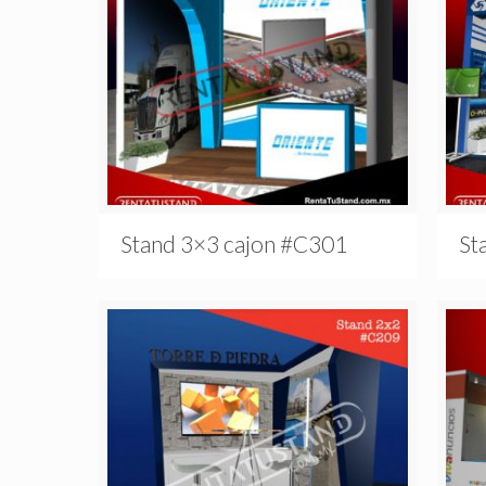
Stand 3×3 cajon #C301
St