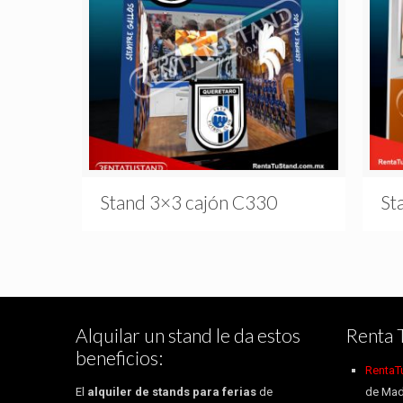
Stand 3×3 cajón C330
St
Alquilar un stand le da estos
Renta 
beneficios:
RentaT
El
alquiler de stands para ferias
de
de Mad