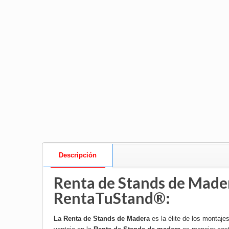
Descripción
Renta de Stands de Made
RentaTuStand®:
La
Renta de Stands de Madera
es la élite de los montaj