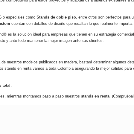
os competitivos para estos proyectos y adaptarnos a diseños existentes a 
6
o especiales como
Stands de doble piso
, entre otros son perfectos para
ustom
cuentan con detalles de diseño que resaltan lo que realmente importa:
® es la solución ideal para empresas que tienen en su estrategia comercial 
sto y ante todo mantener la mejor imagen ante sus clientes.
 de nuestros modelos publicados en madera, bastará determinar algunos deta
tros stands en renta vamos a toda Colombia asegurando la mejor calidad para 
 total:
entes, mientras montamos paso a paso nuestros
stands en renta
.
¡Compruébal