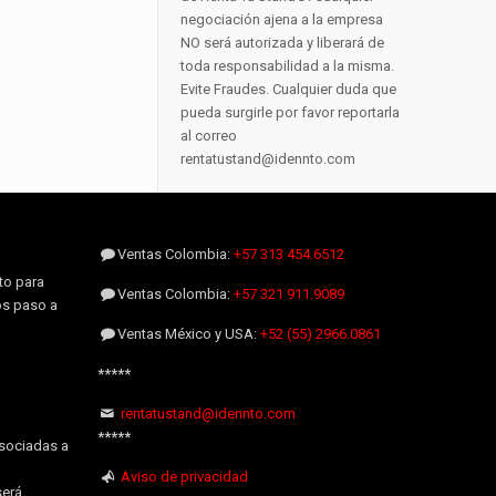
negociación ajena a la empresa
NO será autorizada y liberará de
toda responsabilidad a la misma.
Evite Fraudes. Cualquier duda que
pueda surgirle por favor reportarla
al correo
rentatustand@idennto.com
Ventas Colombia:
+57 313 454.6512
to para
Ventas Colombia:
+57 321 911.9089
os paso a
Ventas México y USA:
+52 (55) 2966.0861
*****
rentatustand@idennto.com
*****
sociadas a
Aviso de privacidad
será