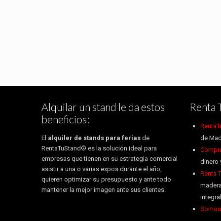
Alquilar un stand le da estos
Renta 
beneficios:
RentaT
El
alquiler de stands para ferias
de
de Mad
RentaTuStand® es la solución ideal para
Compra 
empresas que tienen en su estrategia comercial
dinero 
asistir a una o varias expos durante el año,
Renta 
quieren optimizar su presupuesto y ante todo
madera
mantener la mejor imagen ante sus clientes.
integr
Somos 