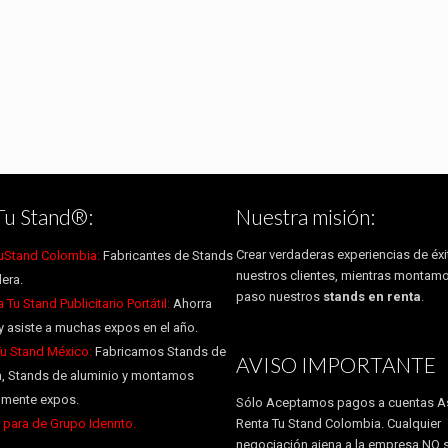
Tu Stand®:
Nuestra misión:
Crear verdaderas experiencias de éxi
uStand Colombia:
Fabricantes de Stands
nuestros clientes, mientras montam
era.
paso nuestros
stands en renta
.
Tu Stand Publicitario Portátil:
Ahorra
y asiste a muchas expos en el año.
Tu Stand México:
Fabricamos Stands de
AVISO IMPORTANTE
, Stands de aluminio y montamos
almente expos.
Sólo Aceptamos pagos a cuentas A
para de Grupo Idennto.
Renta Tu Stand Colombia. Cualquier
negociación ajena a la empresa NO 