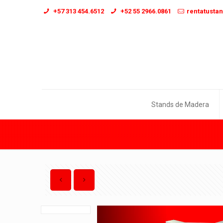
+57 313 454.6512
+52 55 2966.0861
rentatusta
Stands de Madera