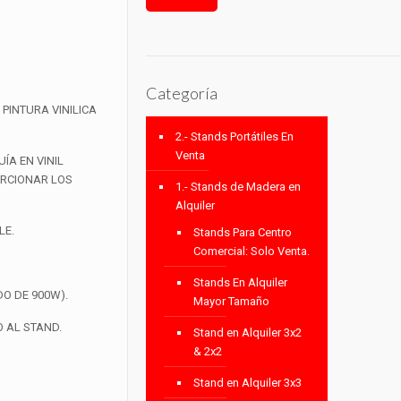
Categoría
PINTURA VINILICA
2.- Stands Portátiles En
Venta
ÍA EN VINIL
ORCIONAR LOS
1.- Stands de Madera en
Alquiler
LE.
Stands Para Centro
Comercial: Solo Venta.
Stands En Alquiler
O DE 900W).
Mayor Tamaño
 AL STAND.
Stand en Alquiler 3x2
& 2x2
Stand en Alquiler 3x3