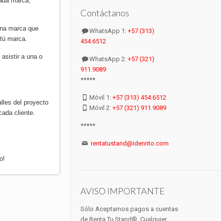
cada marca,
Contáctanos
 una marca que
WhatsApp 1:
+57 (313)
 tú marca.
454.6512
asistir a una o
WhatsApp 2:
+57 (321)
911.9089
*****
Móvil 1:
+57 (313) 454.6512
lles del proyecto
Móvil 2:
+57 (321) 911.9089
cada cliente.
*****
rentatustand@idennto.com
o!
AVISO IMPORTANTE
Sólo Aceptamos pagos a cuentas
de Renta Tu Stand®. Cualquier