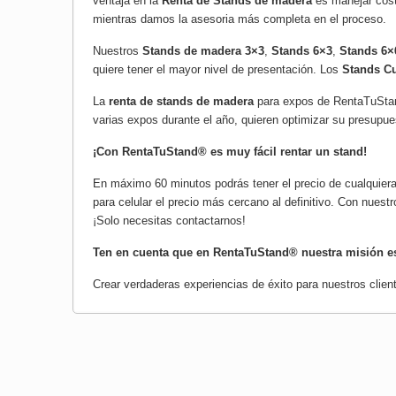
ventaja en la
Renta de Stands de madera
es manejar cost
mientras damos la asesoria más completa en el proceso.
Nuestros
Stands de madera 3×3
,
Stands 6×3
,
Stands 6×
quiere tener el mayor nivel de presentación. Los
Stands C
La
renta de stands de madera
para expos de RentaTuStand
varias expos durante el año, quieren optimizar su presupue
¡Con RentaTuStand® es muy fácil rentar un stand!
En máximo 60 minutos podrás tener el precio de cualquiera
para celular el precio más cercano al definitivo. Con nues
¡Solo necesitas contactarnos!
Ten en cuenta que en RentaTuStand® nuestra misión es
Crear verdaderas experiencias de éxito para nuestros cli