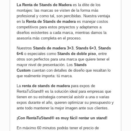
La
Renta de Stands de Madera
es la élite de los
montajes: las marcas se visten de la forma más
profesional y como tal, son percibidas. Nuestra ventaja
en la
Renta de Stands de madera
es manejar costos
competitivos para estos proyectos y adaptarnos a
diseños existentes a cada marca, mientras damos la
asesoría más completa en el proceso.
Nuestros
Stands de madera 3×3
,
Stands 6×3
,
Stands
6×6
o especiales como
Stands de doble piso
, entre
otros son perfectos para una marca que quiere tener el
mayor nivel de presentación. Los
Stands
Custom
cuentan con detalles de diseño que resaltan lo
que realmente importa: tú marca.
La
renta de stands de madera
para expos de
RentaTuStand® es la solución ideal para empresas que
tienen en su estrategia comercial asistir a una o varias
expos durante el año, quieren optimizar su presupuesto y
ante todo mantener la mejor imagen ante sus clientes.
¡Con RentaTuStand® es muy fácil rentar un stand!
En máximo 60 minutos podrás tener el precio de