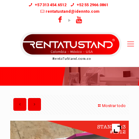
+57 313 454.6512
+52 55 2966.0861
rentatustand@idennto.com
Mostrar todo