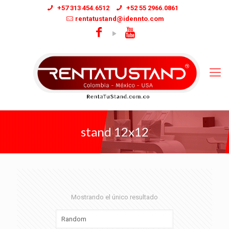
+57 313 454.6512
+52 55 2966.0861
rentatustand@idennto.com
stand 12x12
Mostrando el único resultado