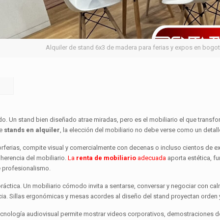
Alquiler de stand 6x3 de madera para ferias y expos en bogo
do. Un stand bien diseñado atrae miradas, pero es el mobiliario el que trans
de
stands en alquiler
, la elección del mobiliario no debe verse como un detal
rferias, compite visual y comercialmente con decenas o incluso cientos de exp
herencia del mobiliario.
La
renta de mobiliario
adecuada
aporta estética, fu
e profesionalismo.
áctica. Un mobiliario cómodo invita a sentarse, conversar y negociar con calm
cia. Sillas ergonómicas y mesas acordes al diseño del stand proyectan orden 
 tecnología audiovisual permite mostrar videos corporativos, demostraciones d