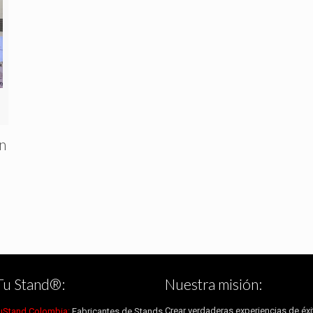
en
Tu Stand®:
Nuestra misión:
Crear verdaderas experiencias de éxi
uStand Colombia:
Fabricantes de Stands