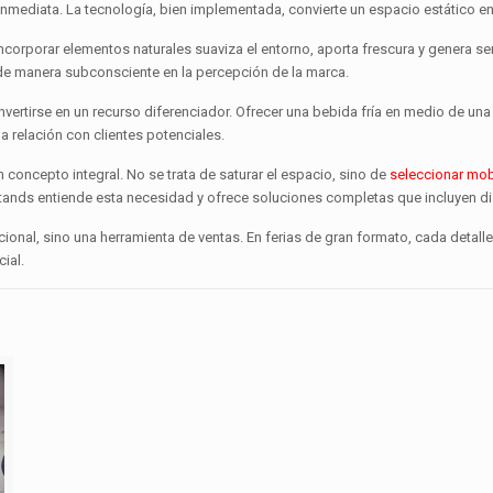
inmediata. La tecnología, bien implementada, convierte un espacio estático en
ncorporar elementos naturales suaviza el entorno, aporta frescura y genera s
a de manera subconsciente en la percepción de la marca.
ertirse en un recurso diferenciador. Ofrecer una bebida fría en medio de una j
a relación con clientes potenciales.
concepto integral. No se trata de saturar el espacio, sino de
seleccionar mobil
tands entiende esta necesidad y ofrece soluciones completas que incluyen dis
dicional, sino una herramienta de ventas. En ferias de gran formato, cada deta
ial.