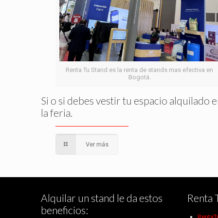
Renta Tu Stand es la renta de stands mas efectiva en
Bogotá.
Si o si debes vestir tu espacio alquilado 
la feria.
Ver más
Alquilar un stand le da estos
Renta 
beneficios:
RentaT