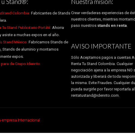
Tu Stand®:
Nuestra misión:
Crear verdaderas experiencias de éxi
uStand Colombia:
Fabricantes de Stands
nuestros clientes, mientras montam
era.
paso nuestros
stands en renta
.
Tu Stand Publicitario Portátil:
Ahorra
y asiste a muchas expos en el año.
Tu Stand México:
Fabricamos Stands de
AVISO IMPORTANTE
, Stands de aluminio y montamos
almente expos.
Sólo Aceptamos pagos a cuentas A
para de Grupo Idennto.
Renta Tu Stand Colombia. Cualquier
negociación ajena a la empresa NO 
autorizada y liberará de toda respon
la misma. Evite Fraudes. Cualquier d
pueda surgirle por favor reportarla a
rentatustand@idennto.com.
 empresa Internacional