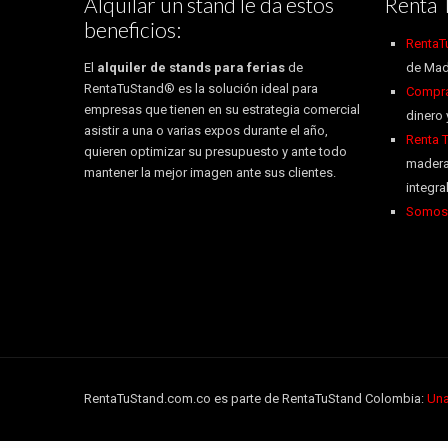
Alquilar un stand le da estos
Renta 
beneficios:
RentaT
El
alquiler de stands para ferias
de
de Mad
RentaTuStand® es la solución ideal para
Compra 
empresas que tienen en su estrategia comercial
dinero 
asistir a una o varias expos durante el año,
Renta 
quieren optimizar su presupuesto y ante todo
madera
mantener la mejor imagen ante sus clientes.
integr
Somos 
RentaTuStand.com.co es parte de RentaTuStand Colombia:
Una