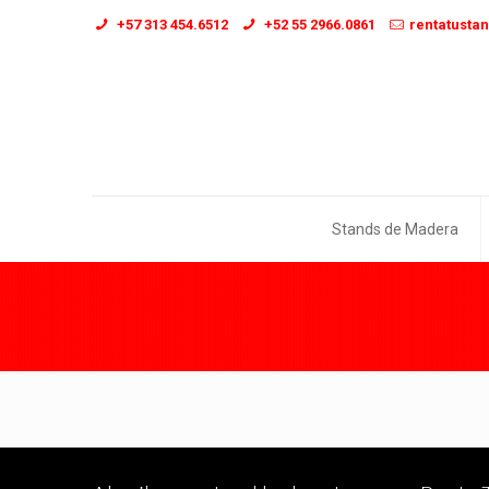
+57 313 454.6512
+52 55 2966.0861
rentatusta
Stands de Madera