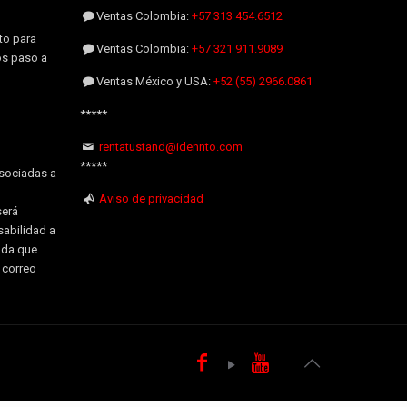
Ventas Colombia:
+57 313 454.6512
to para
Ventas Colombia:
+57 321 911.9089
os paso a
Ventas México y USA:
+52 (55) 2966.0861
*****
rentatustand@idennto.com
*****
sociadas a
Aviso de privacidad
será
sabilidad a
uda que
l correo