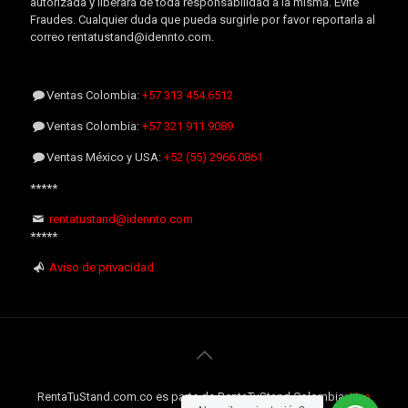
autorizada y liberará de toda responsabilidad a la misma. Evite
Fraudes. Cualquier duda que pueda surgirle por favor reportarla al
correo rentatustand@idennto.com.
Ventas Colombia:
+57 313 454.6512
Ventas Colombia:
+57 321 911.9089
Ventas México y USA:
+52 (55) 2966.0861
*****
rentatustand@idennto.com
*****
Aviso de privacidad
RentaTuStand.com.co es parte de RentaTuStand Colombia:
Una