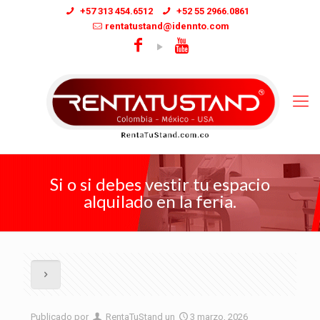
+57 313 454.6512
+52 55 2966.0861
rentatustand@idennto.com
Si o si debes vestir tu espacio
alquilado en la feria.
Publicado por
RentaTuStand
un
3 marzo, 2026