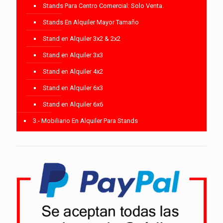
Stands Para Centro Comercial: Solo Venta.
Stands En Alquiler Mayor Tamaño
Stand en Alquiler 3x2 & 2x2
Stand en Alquiler 3x3
Stand en Alquiler 4x2
Stand en Alquiler 6x3
Stand en Alquiler 6x6
3.- Mobiliario En Alquiler Para Stands