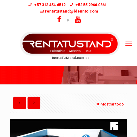
+57 313 454.6512
+52 55 2966.0861
rentatustand@idennto.com
Mostrar todo