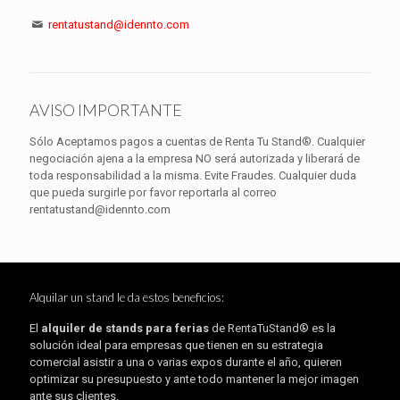
rentatustand@idennto.com
AVISO IMPORTANTE
Sólo Aceptamos pagos a cuentas de Renta Tu Stand®. Cualquier
negociación ajena a la empresa NO será autorizada y liberará de
toda responsabilidad a la misma. Evite Fraudes. Cualquier duda
que pueda surgirle por favor reportarla al correo
rentatustand@idennto.com
Alquilar un stand le da estos beneficios:
El
alquiler de stands para ferias
de RentaTuStand® es la
solución ideal para empresas que tienen en su estrategia
comercial asistir a una o varias expos durante el año, quieren
optimizar su presupuesto y ante todo mantener la mejor imagen
ante sus clientes.