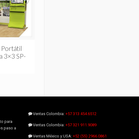
 Portátil
a 3×3 SP-
Ventas Colombia:
+57 313 454.6512
to para
Ventas Colombia:
+57 321 911.9089
os paso a
Ventas México y USA:
+52 (55) 2966.0861