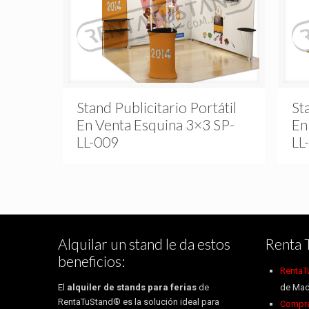
Stand Publicitario Portátil
St
En Venta Esquina 3×3 SP-
En
LL-009
LL
Alquilar un stand le da estos
Renta 
beneficios:
RentaT
El
alquiler de stands para ferias
de
de Mad
RentaTuStand® es la solución ideal para
Compra 