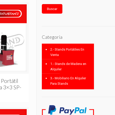
Buscar
Categoría
2.- Stands Portátiles En
Venta
1.- Stands de Madera en
Alquiler
3.- Mobiliario En Alquiler
 Portátil
Para Stands
a 3×3 SP-