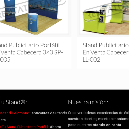
and Publicitario Portátil
Stand Publicitario
 Venta Cabecera 3×3 SP-
En Venta Cabecer
-005
LL-002
Tu Stand®:
Nuestra misión:
Crear verdaderas experiencias de éxi
uStand Colombia:
Fabricantes de Stands
nuestros clientes, mientras montam
era.
paso nuestros
stands en renta
.
Tu Stand Publicitario Portátil:
Ahorra