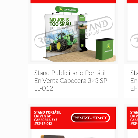
Stand Publicitario Portátil
St
En Venta Cabecera 3×3 SP-
En
LL-012
EF