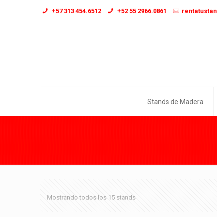
+57 313 454.6512
+52 55 2966.0861
rentatusta
Stands de Madera
Mostrando todos los 15 stands