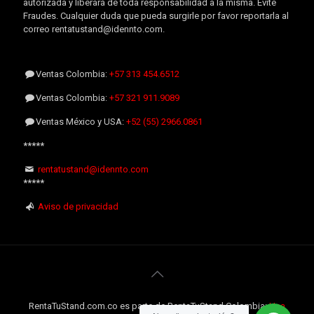
autorizada y liberará de toda responsabilidad a la misma. Evite
Fraudes. Cualquier duda que pueda surgirle por favor reportarla al
correo rentatustand@idennto.com.
Ventas Colombia:
+57 313 454.6512
Ventas Colombia:
+57 321 911.9089
Ventas México y USA:
+52 (55) 2966.0861
*****
rentatustand@idennto.com
*****
Aviso de privacidad
RentaTuStand.com.co es parte de RentaTuStand Colombia:
Una