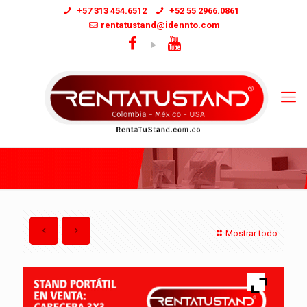
+57 313 454.6512
+52 55 2966.0861
rentatustand@idennto.com
Mostrar todo