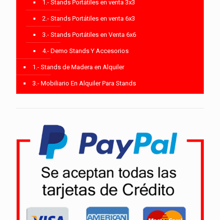
1.- Stands Portátiles en venta 3x3
2.- Stands Portátiles en venta 6x3
3.- Stands Portátiles en Venta 6x6
4.- Demo Stands Y Accesorios
1.- Stands de Madera en Alquiler
3.- Mobiliario En Alquiler Para Stands