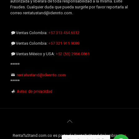
autorizada y liberará de toda responsabilidad a la misma. Evite
Fraudes. Cualquier duda que pueda surgirle por favor reportarla al
correo rentatustand@idennto.com.
Ventas Colombia:
+57 313 454.6512
Ventas Colombia:
+57 321 911.9089
Ventas México y USA:
+52 (55) 2966.0861
*****
rentatustand@idennto.com
*****
Aviso de privacidad
RentaTuStand.com.co es parte de RentaTuStand Colombia:
Una