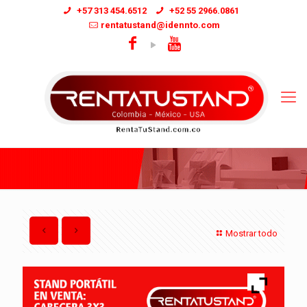
+57 313 454.6512
+52 55 2966.0861
rentatustand@idennto.com
Mostrar todo