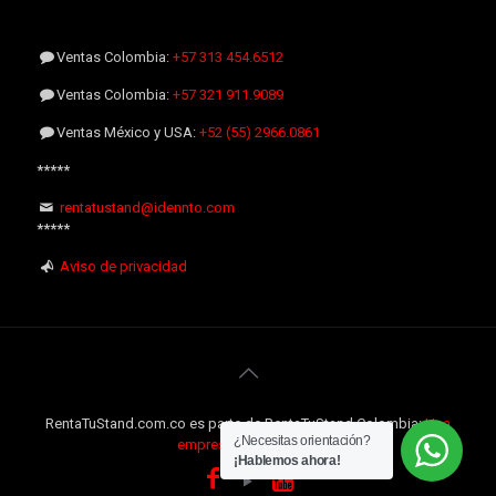
Ventas Colombia:
+57 313 454.6512
Ventas Colombia:
+57 321 911.9089
Ventas México y USA:
+52 (55) 2966.0861
*****
rentatustand@idennto.com
*****
Aviso de privacidad
RentaTuStand.com.co es parte de RentaTuStand Colombia:
Una
¿Necesitas orientación?
empresa Internacional
¡Hablemos ahora!