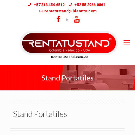
+57 313 454.6512
+52 55 2966.0861
rentatustand@idennto.com
Stand Portatiles
Stand Portatiles