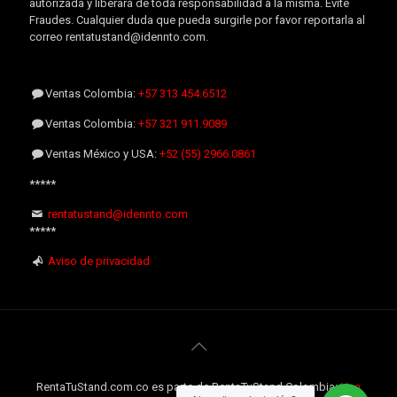
autorizada y liberará de toda responsabilidad a la misma. Evite
Fraudes. Cualquier duda que pueda surgirle por favor reportarla al
correo rentatustand@idennto.com.
Ventas Colombia:
+57 313 454.6512
Ventas Colombia:
+57 321 911.9089
Ventas México y USA:
+52 (55) 2966.0861
*****
rentatustand@idennto.com
*****
Aviso de privacidad
RentaTuStand.com.co es parte de RentaTuStand Colombia:
Una