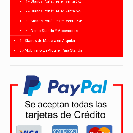
1.- Stands Portátiles en venta 3x3
2.- Stands Portátiles en venta 6x3
3.- Stands Portátiles en Venta 6x6
4.- Demo Stands Y Accesorios
1.- Stands de Madera en Alquiler
3.- Mobiliario En Alquiler Para Stands