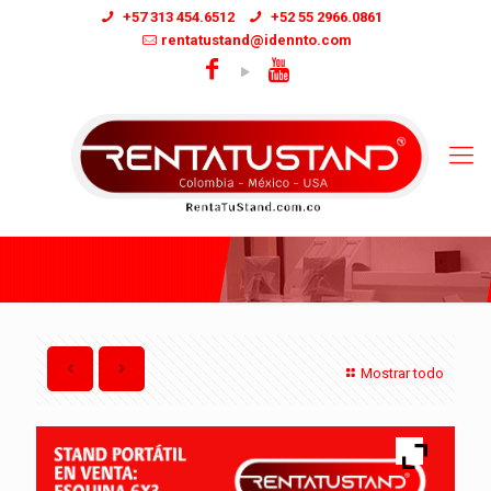
+57 313 454.6512
+52 55 2966.0861
rentatustand@idennto.com
Mostrar todo