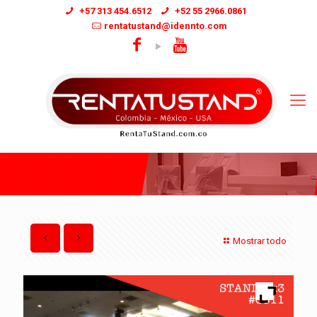
+57 313 454.6512
+52 55 2966.0861
rentatustand@idennto.com
Mostrar todo