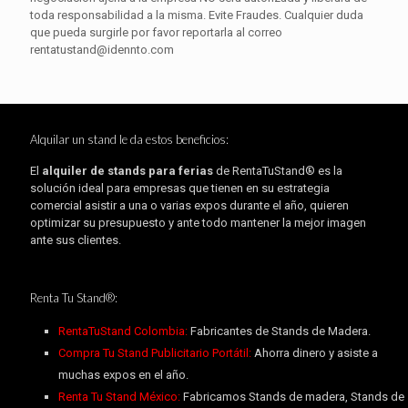
toda responsabilidad a la misma. Evite Fraudes. Cualquier duda
que pueda surgirle por favor reportarla al correo
rentatustand@idennto.com
Alquilar un stand le da estos beneficios:
El
alquiler de stands para ferias
de RentaTuStand® es la
solución ideal para empresas que tienen en su estrategia
comercial asistir a una o varias expos durante el año, quieren
optimizar su presupuesto y ante todo mantener la mejor imagen
ante sus clientes.
Renta Tu Stand®:
RentaTuStand Colombia:
Fabricantes de Stands de Madera.
Compra Tu Stand Publicitario Portátil:
Ahorra dinero y asiste a
muchas expos en el año.
Renta Tu Stand México:
Fabricamos Stands de madera, Stands de