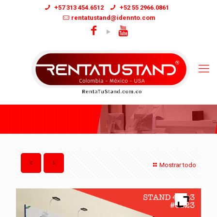
+57 313 454.6512
+52 55 2966.0861
rentatustand@idennto.com
Mostrar todo