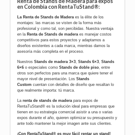
Renta de Stands de Madera para expos
en Colombia con RentaTuStand®:
La
Renta de Stands de Madera
es la élite de los
montajes: las marcas se visten de la forma más
profesional y como tal, son percibidas. Nuestra ventaja
en la
Renta de Stands de madera
es manejar costos
competitivos para estos proyectos y adaptarnos a
diseños existentes a cada marca, mientras damos la
asesoría más completa en el proceso.
Nuestros
Stands de madera 3×3
,
Stands 6×3
,
Stands
6×6
o especiales como
Stands de doble piso
, entre
otros son perfectos para una marca que quiere tener el
mayor nivel de presentación. Los
Stands
Custom
cuentan con detalles de diseño que resaltan lo
que realmente importa: tú marca.
La
renta de stands de madera
para expos de
RentaTuStand® es la solución ideal para empresas que
tienen en su estrategia comercial asistir a una o varias
expos durante el año, quieren optimizar su presupuesto y
ante todo mantener la mejor imagen ante sus clientes.
¡Con RentaTuStand® es muy fácil rentar un stand!