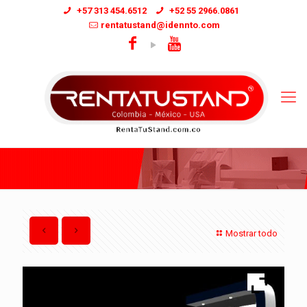
+57 313 454.6512
+52 55 2966.0861
rentatustand@idennto.com
Mostrar todo