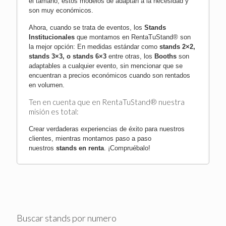
el tamaño, estos modelos de adaptan a la necesidad y
son muy económicos.
Ahora, cuando se trata de eventos, los
Stands
Institucionales
que montamos en RentaTuStand® son
la mejor opción: En medidas estándar como
stands 2×2,
stands 3×3, o stands 6×3
entre otras, los
Booths
son
adaptables a cualquier evento, sin mencionar que se
encuentran a precios económicos cuando son rentados
en volumen.
Ten en cuenta que en RentaTuStand® nuestra
misión es total:
Crear verdaderas experiencias de éxito para nuestros
clientes, mientras montamos paso a paso
nuestros
stands en renta
.
¡Compruébalo!
Buscar stands por numero