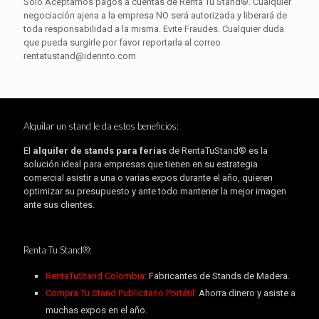
Sólo Aceptamos pagos a cuentas de Renta Tu Stand®. Cualquier
negociación ajena a la empresa NO será autorizada y liberará de
toda responsabilidad a la misma. Evite Fraudes. Cualquier duda
que pueda surgirle por favor reportarla al correo
rentatustand@idennto.com
Alquilar un stand le da estos beneficios:
El
alquiler de stands para ferias
de RentaTuStand® es la
solución ideal para empresas que tienen en su estrategia
comercial asistir a una o varias expos durante el año, quieren
optimizar su presupuesto y ante todo mantener la mejor imagen
ante sus clientes.
Renta Tu Stand®:
RentaTuStand Colombia:
Fabricantes de Stands de Madera.
Compra Tu Stand Publicitario Portátil:
Ahorra dinero y asiste a
muchas expos en el año.