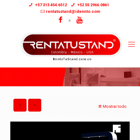
+57 313 454.6512
+52 55 2966.0861
rentatustand@idennto.com
Mostrar todo