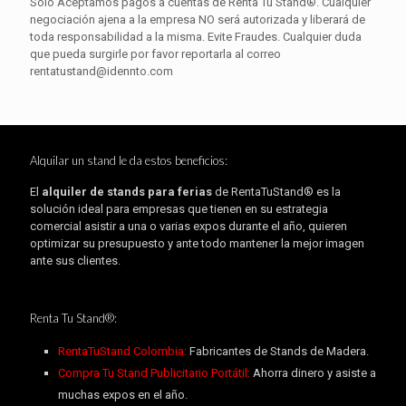
Sólo Aceptamos pagos a cuentas de Renta Tu Stand®. Cualquier
negociación ajena a la empresa NO será autorizada y liberará de
toda responsabilidad a la misma. Evite Fraudes. Cualquier duda
que pueda surgirle por favor reportarla al correo
rentatustand@idennto.com
Alquilar un stand le da estos beneficios:
El
alquiler de stands para ferias
de RentaTuStand® es la
solución ideal para empresas que tienen en su estrategia
comercial asistir a una o varias expos durante el año, quieren
optimizar su presupuesto y ante todo mantener la mejor imagen
ante sus clientes.
Renta Tu Stand®:
RentaTuStand Colombia:
Fabricantes de Stands de Madera.
Compra Tu Stand Publicitario Portátil:
Ahorra dinero y asiste a
muchas expos en el año.