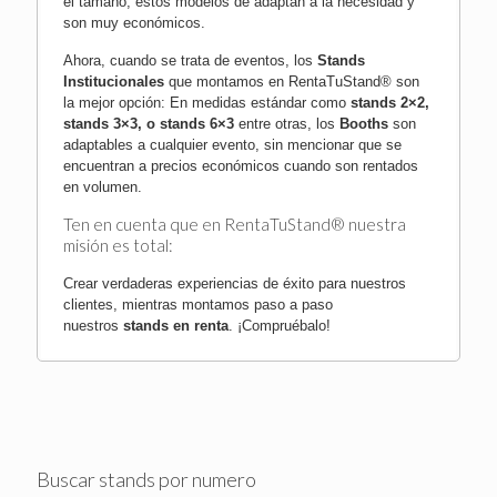
el tamaño, estos modelos de adaptan a la necesidad y
son muy económicos.
Ahora, cuando se trata de eventos, los
Stands
Institucionales
que montamos en RentaTuStand® son
la mejor opción: En medidas estándar como
stands 2×2,
stands 3×3, o stands 6×3
entre otras, los
Booths
son
adaptables a cualquier evento, sin mencionar que se
encuentran a precios económicos cuando son rentados
en volumen.
Ten en cuenta que en RentaTuStand® nuestra
misión es total:
Crear verdaderas experiencias de éxito para nuestros
clientes, mientras montamos paso a paso
nuestros
stands en renta
.
¡Compruébalo!
Buscar stands por numero