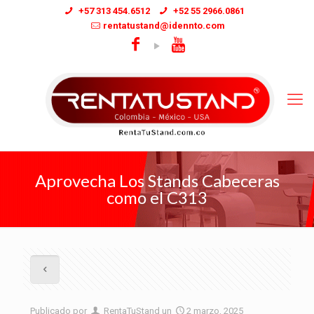
+57 313 454.6512
+52 55 2966.0861
rentatustand@idennto.com
Aprovecha Los Stands Cabeceras
como el C313
Publicado por
RentaTuStand
un
2 marzo, 2025