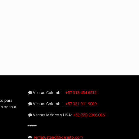
Ventas Colombia:
+57 313 454.6512
to para
Ventas Colombia:
+57 321 911.9089
os paso a
Ventas México y USA:
+52 (55) 2966.0861
*****
rentatustand@idennto.com