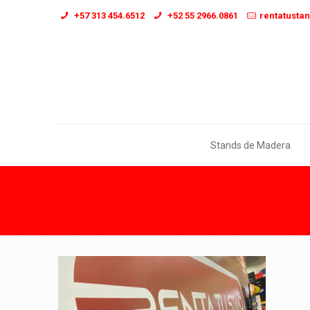
+57 313 454.6512
+52 55 2966.0861
rentatusta
Stands de Madera