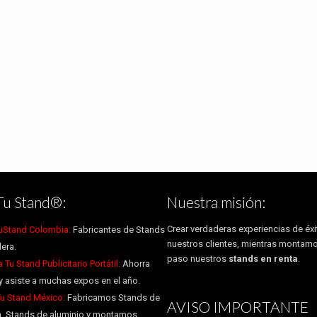
Tu Stand®:
Nuestra misión:
Crear verdaderas experiencias de éxi
uStand Colombia:
Fabricantes de Stands
nuestros clientes, mientras montam
era.
paso nuestros
stands en renta
.
Tu Stand Publicitario Portátil:
Ahorra
y asiste a muchas expos en el año.
Tu Stand México:
Fabricamos Stands de
AVISO IMPORTANTE
, Stands de aluminio y montamos