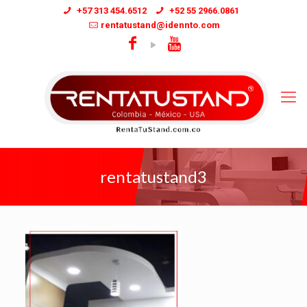
+57 313 454.6512
+52 55 2966.0861
rentatustand@idennto.com
rentatustand3