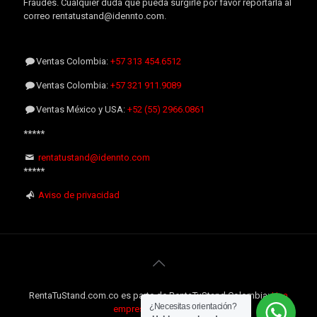
Fraudes. Cualquier duda que pueda surgirle por favor reportarla al
correo rentatustand@idennto.com.
Ventas Colombia:
+57 313 454.6512
Ventas Colombia:
+57 321 911.9089
Ventas México y USA:
+52 (55) 2966.0861
*****
rentatustand@idennto.com
*****
Aviso de privacidad
RentaTuStand.com.co es parte de RentaTuStand Colombia:
Una
¿Necesitas orientación?
empresa Internacional