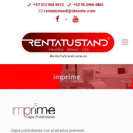
+57 313 454.6512
+52 55 2966.0861
rentatustand@idennto.com
imprime
Cajas publicitarias con acabados premium