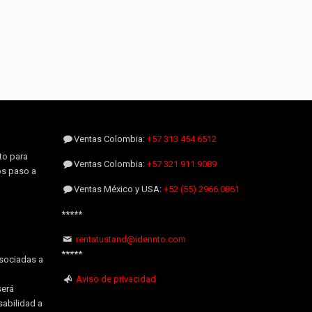
Ventas Colombia:
+57 313 454.6512
to para
Ventas Colombia:
+57 321 911.9089
os paso a
Ventas México y USA:
+52 (55) 2966.0861
*****
rentatustand@idennto.com
*****
sociadas a
Aviso de privacidad
será
sabilidad a