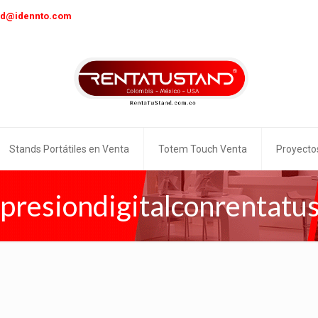
nd@idennto.com
Stands Portátiles en Venta
Totem Touch Venta
Proyecto
presiondigitalconrentatu