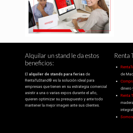
Alquilar un stand le da estos
Renta 
beneficios:
RentaT
El
alquiler de stands para ferias
de
de Mad
RentaTuStand® es la solución ideal para
Compra 
empresas que tienen en su estrategia comercial
dinero 
asistir a una o varias expos durante el año,
Renta 
quieren optimizar su presupuesto y ante todo
madera
mantener la mejor imagen ante sus clientes.
integr
Somos 