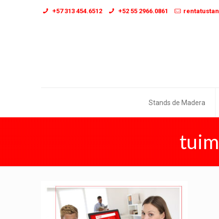
+57 313 454.6512
+52 55 2966.0861
rentatusta
Stands de Madera
tuim