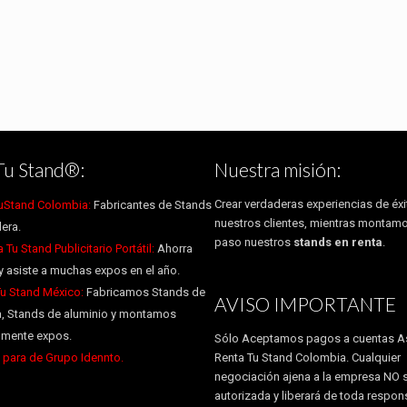
Tu Stand®:
Nuestra misión:
Crear verdaderas experiencias de éxi
uStand Colombia:
Fabricantes de Stands
nuestros clientes, mientras montam
era.
paso nuestros
stands en renta
.
Tu Stand Publicitario Portátil:
Ahorra
y asiste a muchas expos en el año.
Tu Stand México:
Fabricamos Stands de
AVISO IMPORTANTE
, Stands de aluminio y montamos
almente expos.
Sólo Aceptamos pagos a cuentas A
para de Grupo Idennto.
Renta Tu Stand Colombia. Cualquier
negociación ajena a la empresa NO 
autorizada y liberará de toda respon