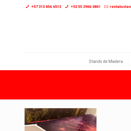
+57 313 454.6512
+52 55 2966.0861
rentatusta
Stands de Madera