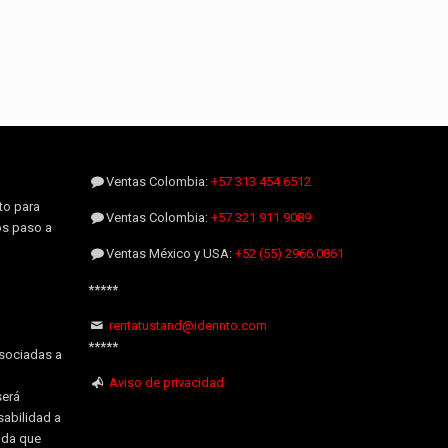
Ventas Colombia:
+57 313 454.6512
to para
Ventas Colombia:
+57 321 911.9089
os paso a
Ventas México y USA:
+52 (55) 2966.0861
*****
rentatustand@idennto.com
*****
sociadas a
Aviso de privacidad
será
sabilidad a
uda que