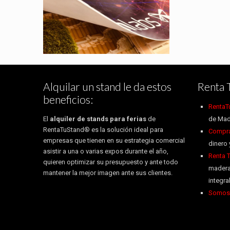
Alquilar un stand le da estos
Renta 
beneficios:
RentaT
El
alquiler de stands para ferias
de
de Mad
RentaTuStand® es la solución ideal para
Compra 
empresas que tienen en su estrategia comercial
dinero 
asistir a una o varias expos durante el año,
Renta 
quieren optimizar su presupuesto y ante todo
madera
mantener la mejor imagen ante sus clientes.
integr
Somos 