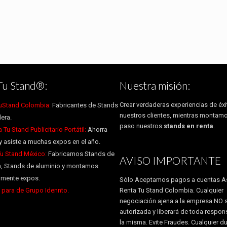
Tu Stand®:
Nuestra misión:
Crear verdaderas experiencias de éxi
uStand Colombia:
Fabricantes de Stands
nuestros clientes, mientras montam
era.
paso nuestros
stands en renta
.
Tu Stand Publicitario Portátil:
Ahorra
y asiste a muchas expos en el año.
Tu Stand México:
Fabricamos Stands de
AVISO IMPORTANTE
, Stands de aluminio y montamos
almente expos.
Sólo Aceptamos pagos a cuentas A
para de Grupo Idennto.
Renta Tu Stand Colombia. Cualquier
negociación ajena a la empresa NO 
autorizada y liberará de toda respon
la misma. Evite Fraudes. Cualquier d