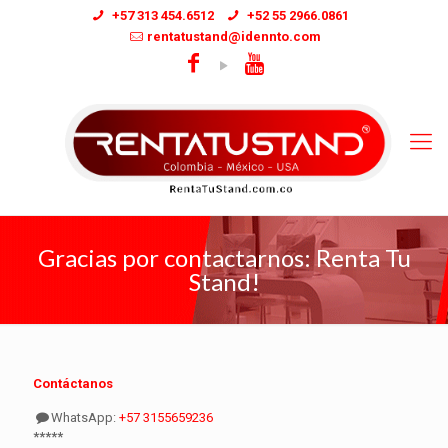
+57 313 454.6512
+52 55 2966.0861
rentatustand@idennto.com
Gracias por contactarnos: Renta Tu
Stand!
Contáctanos
WhatsApp:
+57 3155659236
*****