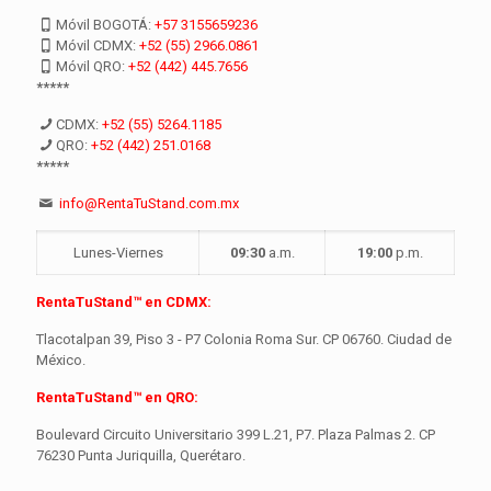
Móvil BOGOTÁ:
+57 3155659236
Móvil CDMX:
+52 (55) 2966.0861
Móvil QRO:
+52 (442) 445.7656
*****
CDMX:
+52 (55) 5264.1185
QRO:
+52 (442) 251.0168
*****
info@RentaTuStand.com.mx
Lunes-Viernes
09:30
a.m.
19:00
p.m.
RentaTuStand™ en CDMX:
Tlacotalpan 39, Piso 3 - P7 Colonia Roma Sur. CP 06760. Ciudad de
México.
RentaTuStand™ en QRO:
Boulevard Circuito Universitario 399 L.21, P7. Plaza Palmas 2. CP
76230 Punta Juriquilla, Querétaro.