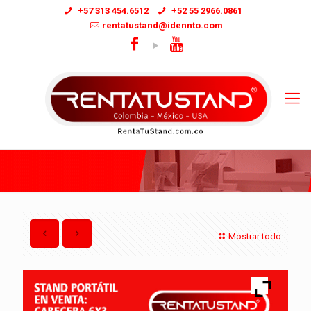
+57 313 454.6512
+52 55 2966.0861
rentatustand@idennto.com
Mostrar todo