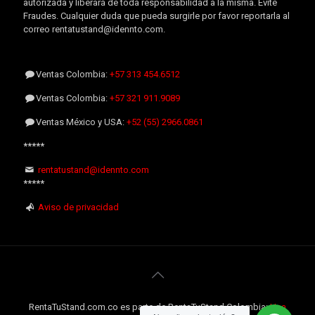
autorizada y liberará de toda responsabilidad a la misma. Evite
Fraudes. Cualquier duda que pueda surgirle por favor reportarla al
correo rentatustand@idennto.com.
Ventas Colombia:
+57 313 454.6512
Ventas Colombia:
+57 321 911.9089
Ventas México y USA:
+52 (55) 2966.0861
*****
rentatustand@idennto.com
*****
Aviso de privacidad
RentaTuStand.com.co es parte de RentaTuStand Colombia:
Una