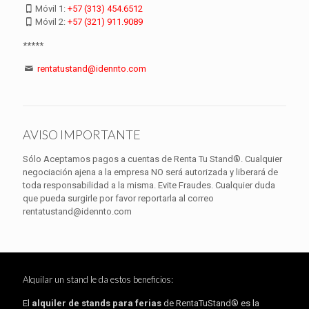
Móvil 1:
+57 (313) 454.6512
Móvil 2:
+57 (321) 911.9089
*****
rentatustand@idennto.com
AVISO IMPORTANTE
Sólo Aceptamos pagos a cuentas de Renta Tu Stand®. Cualquier
negociación ajena a la empresa NO será autorizada y liberará de
toda responsabilidad a la misma. Evite Fraudes. Cualquier duda
que pueda surgirle por favor reportarla al correo
rentatustand@idennto.com
Alquilar un stand le da estos beneficios:
El
alquiler de stands para ferias
de RentaTuStand® es la