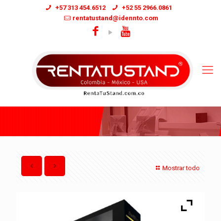
+57 313 454.6512
+52 55 2966.0861
rentatustand@idennto.com
Mostrar todo