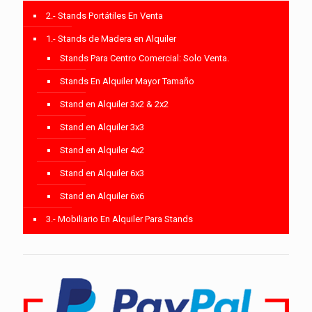
2.- Stands Portátiles En Venta
1.- Stands de Madera en Alquiler
Stands Para Centro Comercial: Solo Venta.
Stands En Alquiler Mayor Tamaño
Stand en Alquiler 3x2 & 2x2
Stand en Alquiler 3x3
Stand en Alquiler 4x2
Stand en Alquiler 6x3
Stand en Alquiler 6x6
3.- Mobiliario En Alquiler Para Stands