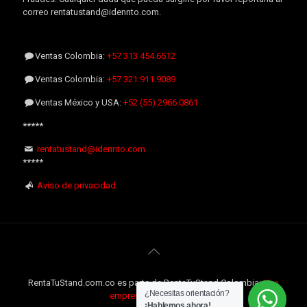
correo rentatustand@idennto.com.
Ventas Colombia:
+57 313 454.6512
Ventas Colombia:
+57 321 911.9089
Ventas México y USA:
+52 (55) 2966.0861
*****
rentatustand@idennto.com
*****
Aviso de privacidad
RentaTuStand.com.co es parte de RentaTuStand Colombia:
Una
¿Necesitas orientación?
empresa Internacional
¡Hablemos ahora!