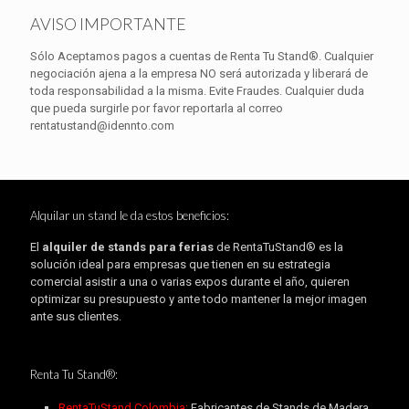
AVISO IMPORTANTE
Sólo Aceptamos pagos a cuentas de Renta Tu Stand®. Cualquier
negociación ajena a la empresa NO será autorizada y liberará de
toda responsabilidad a la misma. Evite Fraudes. Cualquier duda
que pueda surgirle por favor reportarla al correo
rentatustand@idennto.com
Alquilar un stand le da estos beneficios:
El
alquiler de stands para ferias
de RentaTuStand® es la
solución ideal para empresas que tienen en su estrategia
comercial asistir a una o varias expos durante el año, quieren
optimizar su presupuesto y ante todo mantener la mejor imagen
ante sus clientes.
Renta Tu Stand®:
RentaTuStand Colombia:
Fabricantes de Stands de Madera.