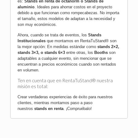
es:
Stands en renta de octanorm
o
Stands de
aluminio
. Ideales para ahorrar costos en el proyecto
debido a que funcionan como rompecabezas. No importa
el tamaño, estos modelos de adaptan a la necesidad y
son muy económicos.
Ahora, cuando se trata de eventos, los
Stands
Institucionales
que montamos en RentaTuStand® son
la mejor opción: En medidas estándar como
stands 2×2,
stands 3×3, o stands 6×3
entre otras, los
Booths
son
adaptables a cualquier evento, sin mencionar que se
encuentran a precios económicos cuando son rentados
en volumen.
Ten en cuenta que en RentaTuStand® nuestra
misión es total:
Crear verdaderas experiencias de éxito para nuestros
clientes, mientras montamos paso a paso
nuestros
stands en renta
.
¡Compruébalo!