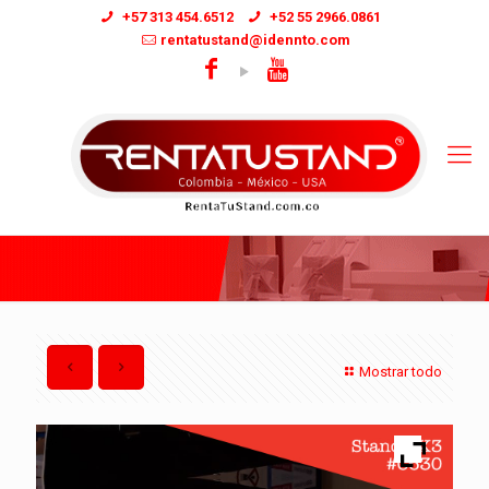
+57 313 454.6512
+52 55 2966.0861
rentatustand@idennto.com
Mostrar todo