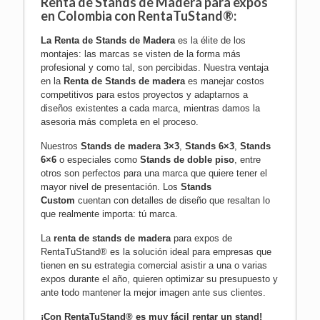
Renta de Stands de Madera para expos
en Colombia con RentaTuStand®:
La
Renta de Stands de Madera
es la élite de los
montajes: las marcas se visten de la forma más
profesional y como tal, son percibidas. Nuestra ventaja
en la
Renta de Stands de madera
es manejar costos
competitivos para estos proyectos y adaptarnos a
diseños existentes a cada marca, mientras damos la
asesoria más completa en el proceso.
Nuestros
Stands de madera 3×3
,
Stands 6×3
,
Stands
6×6
o especiales como
Stands de doble piso
, entre
otros son perfectos para una marca que quiere tener el
mayor nivel de presentación. Los
Stands
Custom
cuentan con detalles de diseño que resaltan lo
que realmente importa: tú marca.
La
renta de stands de madera
para expos de
RentaTuStand® es la solución ideal para empresas que
tienen en su estrategia comercial asistir a una o varias
expos durante el año, quieren optimizar su presupuesto y
ante todo mantener la mejor imagen ante sus clientes.
¡Con RentaTuStand® es muy fácil rentar un stand!