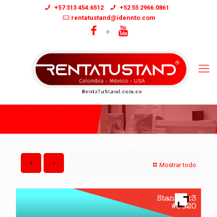
+57 313 454.6512
+52 55 2966.0861
rentatustand@idennto.com
Mostrar todo