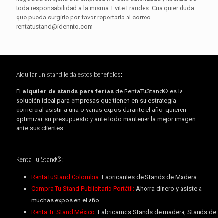
toda responsabilidad a la misma. Evite Fraudes. Cualquier duda
que pueda surgirle por favor reportarla al correo
rentatustand@idennto.com
Alquilar un stand le da estos beneficios:
El
alquiler de stands para ferias
de RentaTuStand® es la
solución ideal para empresas que tienen en su estrategia
comercial asistir a una o varias expos durante el año, quieren
optimizar su presupuesto y ante todo mantener la mejor imagen
ante sus clientes.
Renta Tu Stand®:
RentaTuStand Colombia:
Fabricantes de Stands de Madera.
Compra Tu Stand Publicitario Portátil:
Ahorra dinero y asiste a
muchas expos en el año.
Renta Tu Stand México:
Fabricamos Stands de madera, Stands de