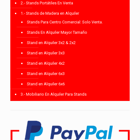
2.- Stands Portátiles En Venta
1.- Stands de Madera en Alquiler
Stands Para Centro Comercial: Solo Venta.
Stands En Alquiler Mayor Tamaño
Stand en Alquiler 3x2 & 2x2
Stand en Alquiler 3x3
Stand en Alquiler 4x2
Stand en Alquiler 6x3
Stand en Alquiler 6x6
3.- Mobiliario En Alquiler Para Stands