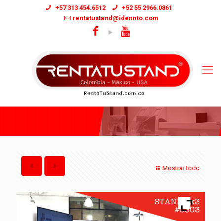
+57 313 454.6512
+52 55 2966.0861
rentatustand@idennto.com
Mostrar todo