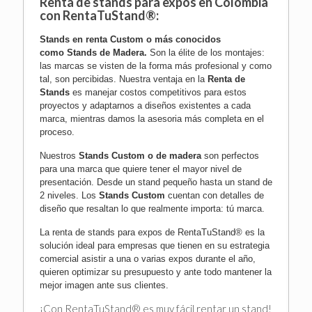
Renta de stands para expos en
Colombia
con RentaTuStand®:
Stands en renta Custom o más conocidos
como
Stands de Madera
.
Son la élite de los montajes:
las marcas se visten de la forma más profesional y como
tal, son percibidas. Nuestra ventaja en la
Renta de
Stands
es manejar costos competitivos para estos
proyectos y adaptarnos a diseños existentes a cada
marca, mientras damos la asesoria más completa en el
proceso.
Nuestros
Stands Custom o de madera
son perfectos
para una marca que quiere tener el mayor nivel de
presentación. Desde un stand pequeño hasta un stand de
2 niveles. Los
Stands Custom
cuentan con detalles de
diseño que resaltan lo que realmente importa: tú marca.
La renta de stands para expos de RentaTuStand® es la
solución ideal para empresas que tienen en su estrategia
comercial asistir a una o varias expos durante el año,
quieren optimizar su presupuesto y ante todo mantener la
mejor imagen ante sus clientes.
¡Con RentaTuStand® es muy fácil rentar un stand!