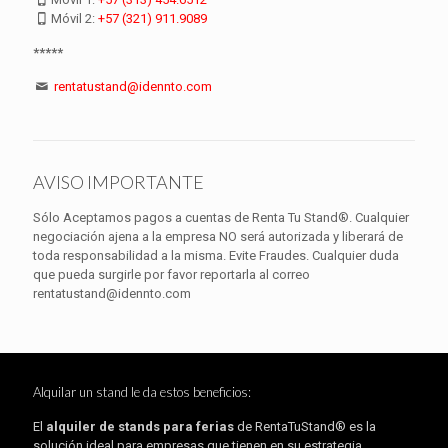
Móvil 2:
+57 (321) 911.9089
*****
rentatustand@idennto.com
AVISO IMPORTANTE
Sólo Aceptamos pagos a cuentas de Renta Tu Stand®. Cualquier
negociación ajena a la empresa NO será autorizada y liberará de
toda responsabilidad a la misma. Evite Fraudes. Cualquier duda
que pueda surgirle por favor reportarla al correo
rentatustand@idennto.com
Alquilar un stand le da estos beneficios:
El
alquiler de stands para ferias
de RentaTuStand® es la
solución ideal para empresas que tienen en su estrategia