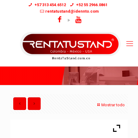
+57 313 454.6512
+52 55 2966.0861
rentatustand@idennto.com
Mostrar todo