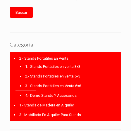
Buscar
Categoría
2.- Stands Portátiles En Venta
1.- Stands Portátiles en venta 3x3
2.- Stands Portátiles en venta 6x3
3.- Stands Portátiles en Venta 6x6
4.- Demo Stands Y Accesorios
1.- Stands de Madera en Alquiler
3.- Mobiliario En Alquiler Para Stands