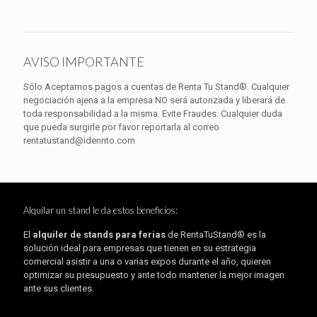
AVISO IMPORTANTE
Sólo Aceptamos pagos a cuentas de Renta Tu Stand®. Cualquier
negociación ajena a la empresa NO será autorizada y liberará de
toda responsabilidad a la misma. Evite Fraudes. Cualquier duda
que pueda surgirle por favor reportarla al correo
rentatustand@idennto.com
Alquilar un stand le da estos beneficios:
El
alquiler de stands para ferias
de RentaTuStand® es la
solución ideal para empresas que tienen en su estrategia
comercial asistir a una o varias expos durante el año, quieren
optimizar su presupuesto y ante todo mantener la mejor imagen
ante sus clientes.