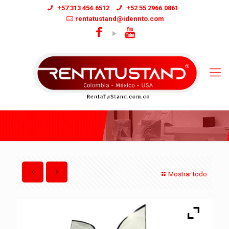
+57 313 454.6512
+52 55 2966.0861
rentatustand@idennto.com
Mostrar todo