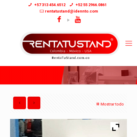
+57 313 454.6512
+52 55 2966.0861
rentatustand@idennto.com
Mostrar todo