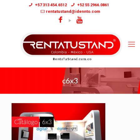
+57 313 454.6512
+52 55 2966.0861
rentatustand@idennto.com
c6x3