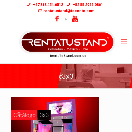
+57 313 454.6512
+52 55 2966.0861
rentatustand@idennto.com
c3x3