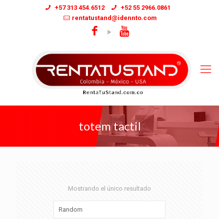
+57 313 454.6512
+52 55 2966.0861
rentatustand@idennto.com
totem tactil
Mostrando el único resultado