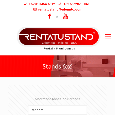
+57 313 454.6512
+52 55 2966.0861
rentatustand@idennto.com
Stands 6x6
Mostrando todos los 6 stands