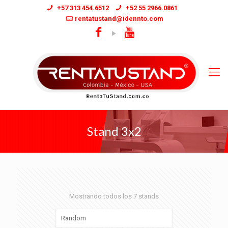
+57 313 454.6512
+52 55 2966.0861
rentatustand@idennto.com
Stand 3x2
Mostrando todos los 7 stands