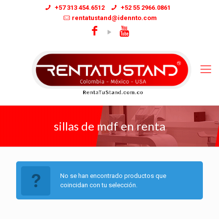
+57 313 454.6512
+52 55 2966.0861
rentatustand@idennto.com
sillas de mdf en renta
No se han encontrado productos que
coincidan con tu selección.