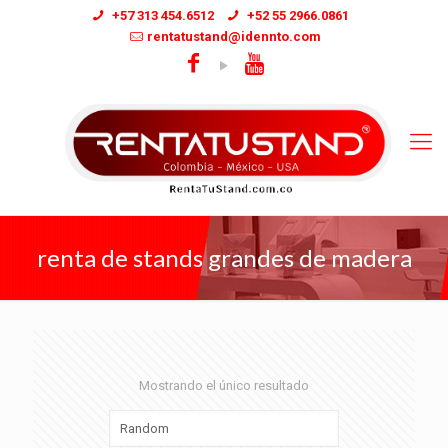
+57 313 454.6512
+52 55 2966.0861
rentatustand@idennto.com
renta de stands grandes de madera
Mostrando el único resultado