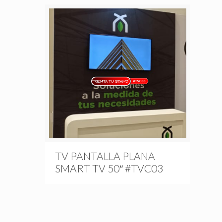
TV PANTALLA PLANA
SMART TV 50″ #TVC03