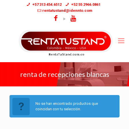
+57 313 454.6512
+52 55 2966.0861
rentatustand@idennto.com
renta de recepciones blancas
No se han encontrado productos que
coincidan con tu selección.