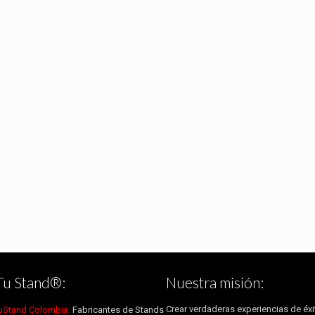
Tu Stand®:
Nuestra misión:
Crear verdaderas experiencias de éxi
uStand Colombia:
Fabricantes de Stands