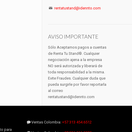
rentatustand@idennto.com
AVISO IMPORTANTE
Sólo Aceptamos pagos a cuentas
de Renta Tu Stand®. Cualquier
negociación ajena a la empresa
NO será autorizada y liberará de
toda responsabilidad a la misma.
Evite Fraudes. Cualquier duda que
pueda surgirle por favor reportarla
al correo
rentatustand@idennto.com
Ventas Colombia:
+57 313 454.6512
to para