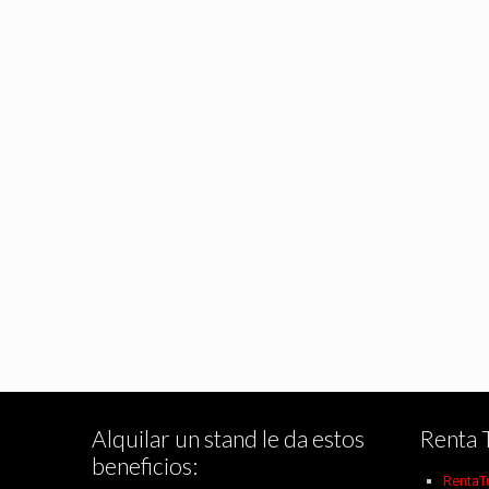
Alquilar un stand le da estos
Renta 
beneficios:
RentaT