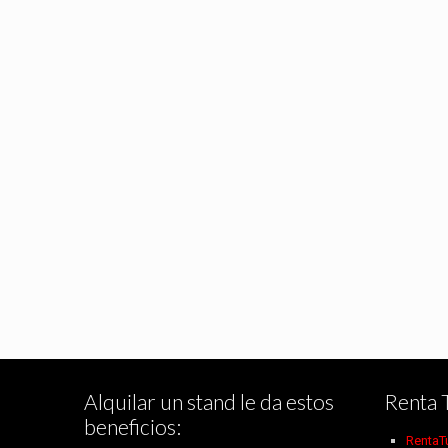
Alquilar un stand le da estos
Renta 
beneficios:
RentaT