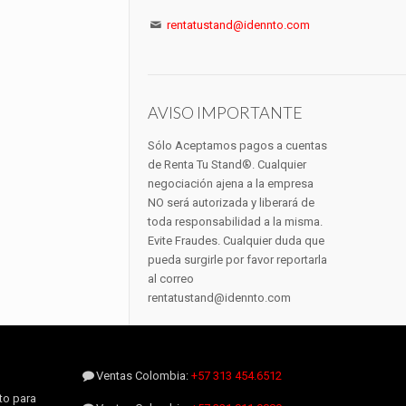
rentatustand@idennto.com
AVISO IMPORTANTE
Sólo Aceptamos pagos a cuentas
de Renta Tu Stand®. Cualquier
negociación ajena a la empresa
NO será autorizada y liberará de
toda responsabilidad a la misma.
Evite Fraudes. Cualquier duda que
pueda surgirle por favor reportarla
al correo
rentatustand@idennto.com
Ventas Colombia:
+57 313 454.6512
to para