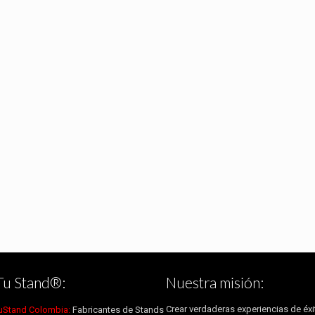
Tu Stand®:
Nuestra misión:
Crear verdaderas experiencias de éxi
uStand Colombia:
Fabricantes de Stands